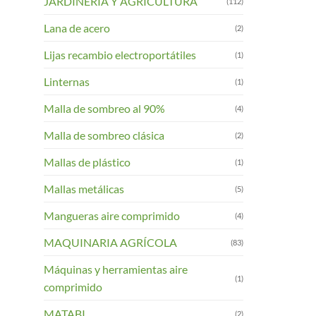
JARDINERIA Y AGRICULTURA
(112)
Lana de acero
(2)
Lijas recambio electroportátiles
(1)
Linternas
(1)
Malla de sombreo al 90%
(4)
Malla de sombreo clásica
(2)
Mallas de plástico
(1)
Mallas metálicas
(5)
Mangueras aire comprimido
(4)
MAQUINARIA AGRÍCOLA
(83)
Máquinas y herramientas aire
(1)
comprimido
MATABI
(2)