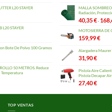
TTER L20 STAYER
MALLA SOMBREO. 
Radiación, Protecci
40,35
€
168
-
 L20 STAYER
MOTOSIERRA DE 
159,99
€
con Bote De Polvo 100 Gramos
Alargadera Maurer
31,90
€
OLLO 50 METROS. Reduce
Pistola Aire Calien
la Temperatura
Pistola Decapar Air
27,40
€
TOP VENTAS