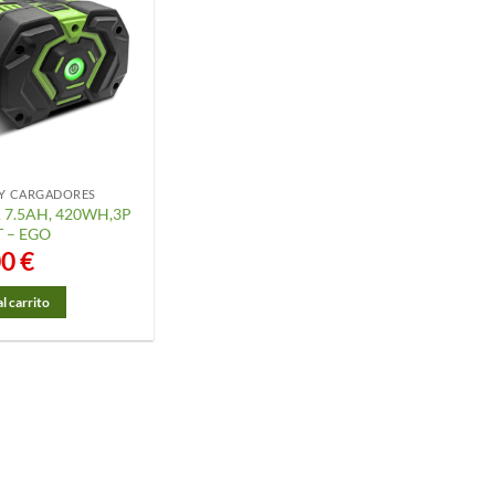
 Y CARGADORES
 7.5AH, 420WH,3P
 – EGO
00
€
l carrito