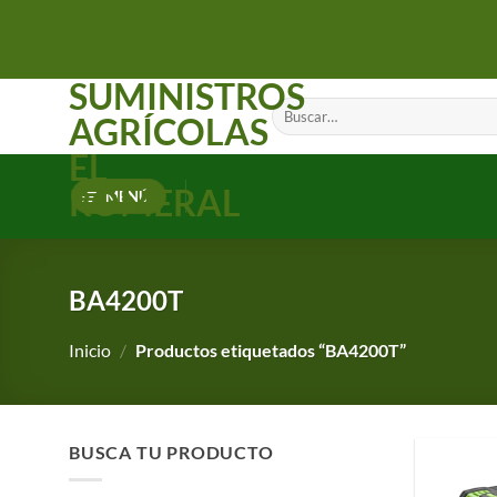
Saltar
al
contenido
SUMINISTROS
Buscar
AGRÍCOLAS
por:
EL
ROMERAL
MENÚ
BA4200T
Inicio
/
Productos etiquetados “BA4200T”
BUSCA TU PRODUCTO