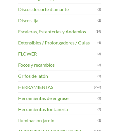
Discos de corte diamante
(2)
Discos lija
(2)
Escaleras, Estanterías y Andamios
(19)
Extensibles / Prolongadores / Guias
(4)
FLOWER
(3)
Focos y recambios
(3)
Grifos de latón
(1)
HERRAMIENTAS
(226)
Herramientas de engrase
(2)
Herramientas fontanería
(7)
Iluminacion jardín
(3)