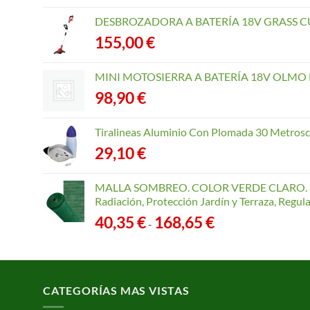
DESBROZADORA A BATERÍA 18V GRASS CU
155,00
€
MINI MOTOSIERRA A BATERÍA 18V OLMO B
98,90
€
Tiralineas Aluminio Con Plomada 30 Metros
29,10
€
MALLA SOMBREO. COLOR VERDE CLARO. R
Radiación, Protección Jardín y Terraza, Regu
Rango
40,35
€
168,65
€
-
de
precios:
desde
40,35 €
CATEGORÍAS MAS VISTAS
hasta
168,65 €