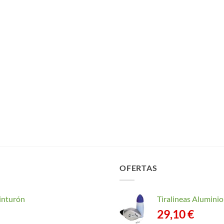
OFERTAS
inturón
Tiralineas Alumin
29,10
€