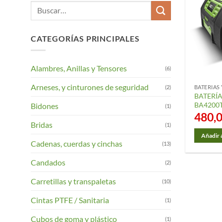
Buscar
por:
CATEGORÍAS PRINCIPALES
Alambres, Anillas y Tensores
(6)
Arneses, y cinturones de seguridad
(2)
BATERIAS
BATERÍA
BA4200T
Bidones
(1)
480,
Bridas
(1)
Añadir a
Cadenas, cuerdas y cinchas
(13)
Candados
(2)
Carretillas y transpaletas
(10)
Cintas PTFE / Sanitaria
(1)
Cubos de goma y plástico
(1)