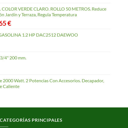
COLOR VERDE CLARO. ROLLO 50 METROS. Reduce
ón Jardín y Terraza, Regula Temperatura
Rango
,65
€
de
precios:
GASOLINA 1.2 HP DAC2512 DAEWOO
desde
40,35 €
hasta
 3/4" 200 mm.
168,65 €
te 2000 Watt. 2 Potencias Con Accesorios. Decapador,
e Caliente
CATEGORÍAS PRINCIPALES