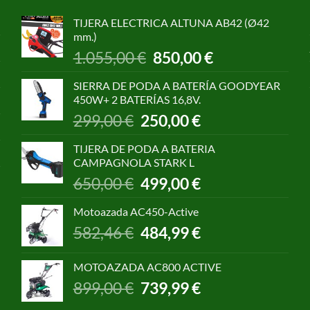
TIJERA ELECTRICA ALTUNA AB42 (Ø42
mm.)
El
El
1.055,00
€
850,00
€
precio
precio
original
actual
SIERRA DE PODA A BATERÍA GOODYEAR
era:
es:
450W+ 2 BATERÍAS 16,8V.
1.055,00 €.
850,00 €.
El
El
299,00
€
250,00
€
precio
precio
original
actual
TIJERA DE PODA A BATERIA
era:
es:
CAMPAGNOLA STARK L
299,00 €.
250,00 €.
El
El
650,00
€
499,00
€
precio
precio
original
actual
Motoazada AC450-Active
era:
es:
El
El
582,46
€
484,99
€
650,00 €.
499,00 €.
precio
precio
original
actual
MOTOAZADA AC800 ACTIVE
era:
es:
El
El
899,00
€
739,99
€
582,46 €.
484,99 €.
precio
precio