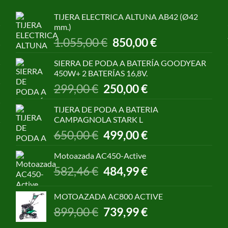
TIJERA ELECTRICA ALTUNA AB42 (Ø42
mm.)
El
El
1.055,00
€
850,00
€
precio
precio
original
actual
SIERRA DE PODA A BATERÍA GOODYEAR
era:
es:
450W+ 2 BATERÍAS 16,8V.
1.055,00 €.
850,00 €.
El
El
299,00
€
250,00
€
precio
precio
original
actual
TIJERA DE PODA A BATERIA
era:
es:
CAMPAGNOLA STARK L
299,00 €.
250,00 €.
El
El
650,00
€
499,00
€
precio
precio
original
actual
Motoazada AC450-Active
era:
es:
El
El
582,46
€
484,99
€
650,00 €.
499,00 €.
precio
precio
original
actual
MOTOAZADA AC800 ACTIVE
era:
es:
El
El
899,00
€
739,99
€
582,46 €.
484,99 €.
precio
precio