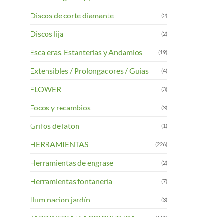
Discos de corte diamante
(2)
Discos lija
(2)
Escaleras, Estanterías y Andamios
(19)
Extensibles / Prolongadores / Guias
(4)
FLOWER
(3)
Focos y recambios
(3)
Grifos de latón
(1)
HERRAMIENTAS
(226)
Herramientas de engrase
(2)
Herramientas fontanería
(7)
Iluminacion jardín
(3)