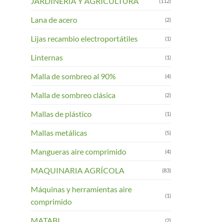
JARDINERIA Y AGRICULTURA
(112)
Lana de acero
(2)
Lijas recambio electroportátiles
(1)
Linternas
(1)
Malla de sombreo al 90%
(4)
Malla de sombreo clásica
(2)
Mallas de plástico
(1)
Mallas metálicas
(5)
Mangueras aire comprimido
(4)
MAQUINARIA AGRÍCOLA
(83)
Máquinas y herramientas aire
(1)
comprimido
MATABI
(2)