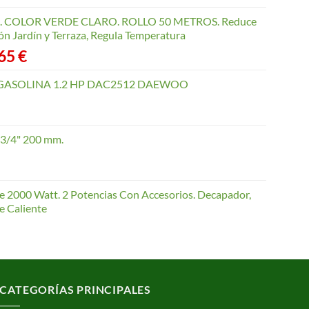
COLOR VERDE CLARO. ROLLO 50 METROS. Reduce
ón Jardín y Terraza, Regula Temperatura
Rango
,65
€
de
precios:
GASOLINA 1.2 HP DAC2512 DAEWOO
desde
40,35 €
hasta
 3/4" 200 mm.
168,65 €
te 2000 Watt. 2 Potencias Con Accesorios. Decapador,
e Caliente
CATEGORÍAS PRINCIPALES