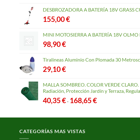
DESBROZADORA A BATERÍA 18V GRASS CU
155,00
€
MINI MOTOSIERRA A BATERÍA 18V OLMO B
98,90
€
Tiralineas Aluminio Con Plomada 30 Metros
29,10
€
MALLA SOMBREO. COLOR VERDE CLARO. R
Radiación, Protección Jardín y Terraza, Regu
Rango
40,35
€
168,65
€
-
de
precios:
desde
40,35 €
CATEGORÍAS MAS VISTAS
hasta
168,65 €