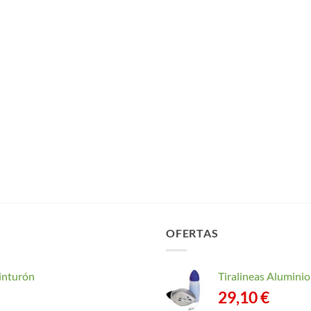
OFERTAS
inturón
Tiralineas Alumin
29,10
€