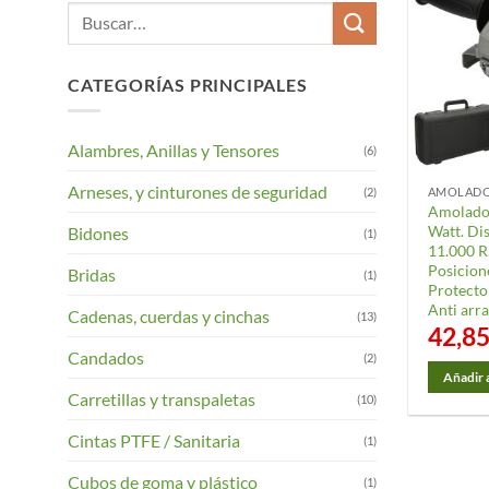
Buscar
por:
CATEGORÍAS PRINCIPALES
Alambres, Anillas y Tensores
(6)
Arneses, y cinturones de seguridad
(2)
AMOLAD
Amolado
Watt. Di
Bidones
(1)
11.000 R
Posicion
Bridas
(1)
Protecto
Anti arr
Cadenas, cuerdas y cinchas
(13)
42,8
Candados
(2)
Añadir a
Carretillas y transpaletas
(10)
Cintas PTFE / Sanitaria
(1)
Cubos de goma y plástico
(1)