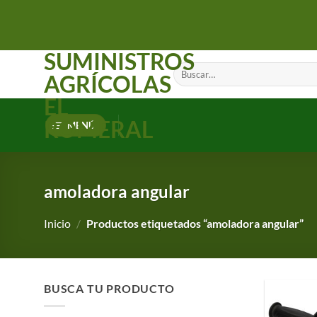
Saltar
al
contenido
SUMINISTROS
Buscar
AGRÍCOLAS
por:
EL
ROMERAL
MENÚ
amoladora angular
Inicio
/
Productos etiquetados “amoladora angular”
BUSCA TU PRODUCTO