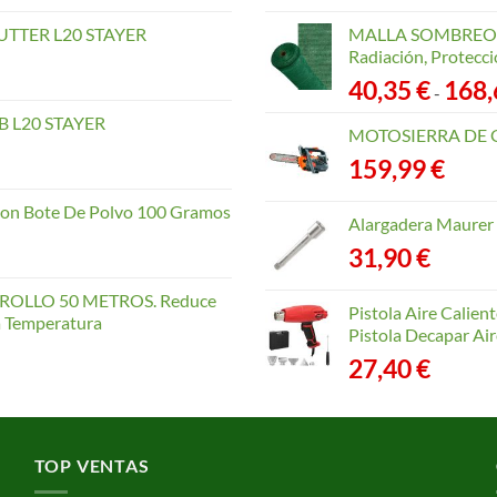
TTER L20 STAYER
MALLA SOMBREO. 
Radiación, Protecci
40,35
€
168
-
 L20 STAYER
MOTOSIERRA DE 
159,99
€
con Bote De Polvo 100 Gramos
Alargadera Maurer
31,90
€
OLLO 50 METROS. Reduce
Pistola Aire Calien
la Temperatura
Pistola Decapar Air
27,40
€
TOP VENTAS