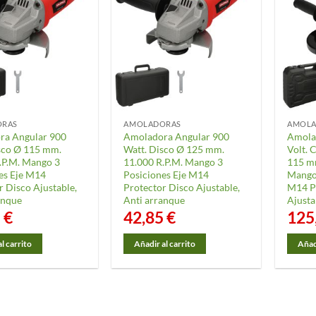
ORAS
AMOLADORAS
AMOL
ra Angular 900
Amoladora Angular 900
Amola
sco Ø 115 mm.
Watt. Disco Ø 125 mm.
Volt. 
.P.M. Mango 3
11.000 R.P.M. Mango 3
115 mm
es Eje M14
Posiciones Eje M14
Mango 
r Disco Ajustable,
Protector Disco Ajustable,
M14 P
anque
Anti arranque
Ajusta
5
€
42,85
€
125
l carrito
Añadir al carrito
Añadi