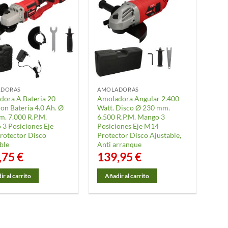
ADORAS
AMOLADORAS
dora A Bateria 20
Amoladora Angular 2.400
Con Bateria 4.0 Ah. Ø
Watt. Disco Ø 230 mm.
. 7.000 R.P.M.
6.500 R.P.M. Mango 3
3 Posiciones Eje
Posiciones Eje M14
rotector Disco
Protector Disco Ajustable,
ble
Anti arranque
,75
€
139,95
€
r al carrito
Añadir al carrito