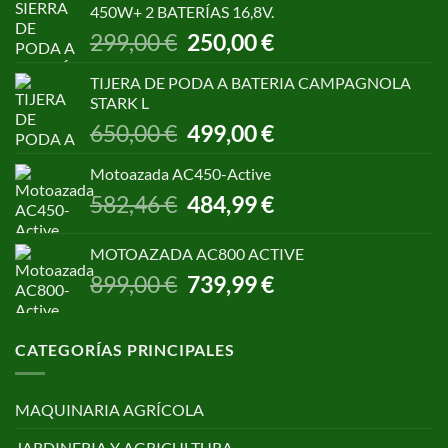
450W+ 2 BATERÍAS 16,8V.
1.055,00 €.
850,00 €.
El
El
299,00
€
250,00
€
precio
precio
original
actual
TIJERA DE PODA A BATERIA CAMPAGNOLA
era:
es:
STARK L
299,00 €.
250,00 €.
El
El
650,00
€
499,00
€
precio
precio
original
actual
Motoazada AC450-Active
era:
es:
El
El
582,46
€
484,99
€
650,00 €.
499,00 €.
precio
precio
original
actual
MOTOAZADA AC800 ACTIVE
era:
es:
El
El
899,00
€
739,99
€
582,46 €.
484,99 €.
precio
precio
original
actual
era:
es:
CATEGORÍAS PRINCIPALES
899,00 €.
739,99 €.
MAQUINARIA AGRÍCOLA
JARDINERIA Y AGRICULTURA