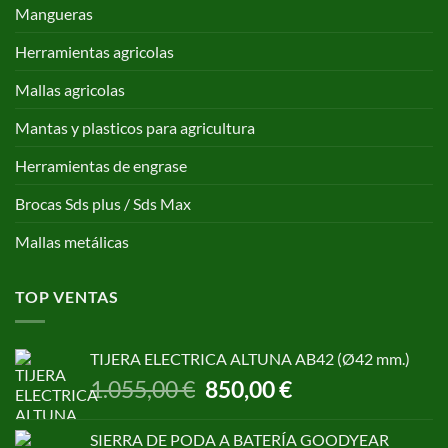
Mangueras
Herramientas agricolas
Mallas agricolas
Mantas y plasticos para agricultura
Herramientas de engrase
Brocas Sds plus / Sds Max
Mallas metálicas
TOP VENTAS
TIJERA ELECTRICA ALTUNA AB42 (Ø42 mm.)
El
El
1.055,00
€
850,00
€
precio
precio
original
actual
SIERRA DE PODA A BATERÍA GOODYEAR
era:
es: