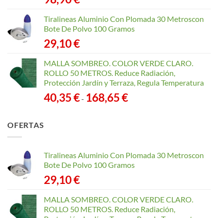
Tiralineas Aluminio Con Plomada 30 Metroscon
Bote De Polvo 100 Gramos
29,10
€
MALLA SOMBREO. COLOR VERDE CLARO.
ROLLO 50 METROS. Reduce Radiación,
Protección Jardín y Terraza, Regula Temperatura
Rango
40,35
€
168,65
€
-
de
precios:
OFERTAS
desde
40,35 €
hasta
Tiralineas Aluminio Con Plomada 30 Metroscon
168,65 €
Bote De Polvo 100 Gramos
29,10
€
MALLA SOMBREO. COLOR VERDE CLARO.
ROLLO 50 METROS. Reduce Radiación,