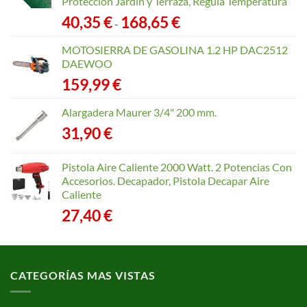
Protección Jardín y Terraza, Regula Temperatura
Rango
40,35
€
168,65
€
-
de
precios:
MOTOSIERRA DE GASOLINA 1.2 HP DAC2512
desde
DAEWOO
40,35 €
159,99
€
hasta
168,65 €
Alargadera Maurer 3/4" 200 mm.
31,90
€
Pistola Aire Caliente 2000 Watt. 2 Potencias Con
Accesorios. Decapador, Pistola Decapar Aire
Caliente
27,40
€
CATEGORÍAS MAS VISTAS