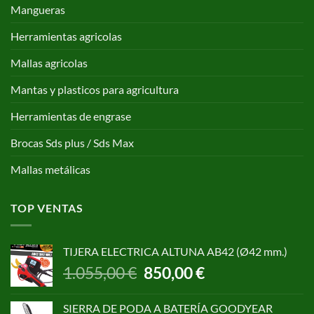
Mangueras
Herramientas agricolas
Mallas agricolas
Mantas y plasticos para agricultura
Herramientas de engrase
Brocas Sds plus / Sds Max
Mallas metálicas
TOP VENTAS
TIJERA ELECTRICA ALTUNA AB42 (Ø42 mm.)
El
El
1.055,00
€
850,00
€
precio
precio
original
actual
SIERRA DE PODA A BATERÍA GOODYEAR
era:
es: