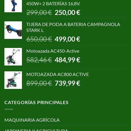
450W+ 2 BATERÍAS 16,8V.
1.055,00 €.
850,00 €.
El
El
299,00
€
250,00
€
precio
precio
original
actual
TIJERA DE PODA A BATERIA CAMPAGNOLA
era:
es:
STARK L
299,00 €.
250,00 €.
El
El
650,00
€
499,00
€
precio
precio
original
actual
Motoazada AC450-Active
era:
es:
El
El
582,46
€
484,99
€
650,00 €.
499,00 €.
precio
precio
original
actual
MOTOAZADA AC800 ACTIVE
era:
es:
El
El
899,00
€
739,99
€
582,46 €.
484,99 €.
precio
precio
original
actual
era:
es:
CATEGORÍAS PRINCIPALES
899,00 €.
739,99 €.
MAQUINARIA AGRÍCOLA
JARDINERIA Y AGRICULTURA