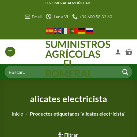
Saltar
EL ROMERAL ALMUÑECAR
al
Email
Lun a Vi
+34 600 58 32 60
contenido
SUMINISTROS
AGRÍCOLAS
EL
Buscar
ROMERAL
por:
alicates electricista
Inicio
/
Productos etiquetados “alicates electricista”
Filtrar