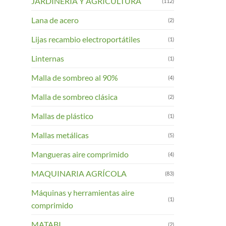
JARDINERIA Y AGRICULTURA
(112)
Lana de acero
(2)
Lijas recambio electroportátiles
(1)
Linternas
(1)
Malla de sombreo al 90%
(4)
Malla de sombreo clásica
(2)
Mallas de plástico
(1)
Mallas metálicas
(5)
Mangueras aire comprimido
(4)
MAQUINARIA AGRÍCOLA
(83)
Máquinas y herramientas aire
(1)
comprimido
MATABI
(2)