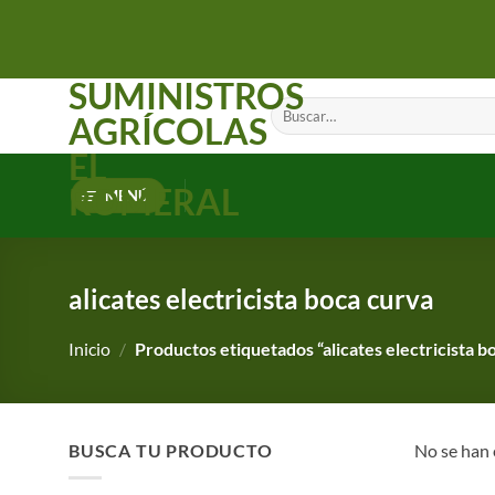
Saltar
al
contenido
SUMINISTROS
Buscar
AGRÍCOLAS
por:
EL
ROMERAL
MENÚ
alicates electricista boca curva
Inicio
/
Productos etiquetados “alicates electricista b
BUSCA TU PRODUCTO
No se han 