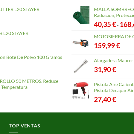
TTER L20 STAYER
MALLA SOMBREO. 
Radiación, Protecci
40,35
€
168
-
 L20 STAYER
MOTOSIERRA DE 
159,99
€
con Bote De Polvo 100 Gramos
Alargadera Maurer
31,90
€
OLLO 50 METROS. Reduce
Pistola Aire Calien
la Temperatura
Pistola Decapar Air
27,40
€
TOP VENTAS