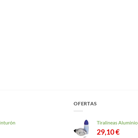
OFERTAS
inturón
Tiralineas Alumin
29,10
€