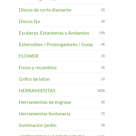
Discos de corte diamante
(2)
Discos lija
(2)
Escaleras, Estanterías y Andamios
(19)
Extensibles / Prolongadores / Guias
(4)
FLOWER
(3)
Focos y recambios
(3)
Grifos de latón
(1)
HERRAMIENTAS
(226)
Herramientas de engrase
(2)
Herramientas fontanería
(7)
Iluminacion jardín
(3)