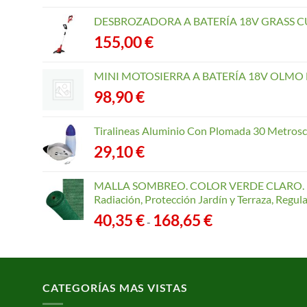
DESBROZADORA A BATERÍA 18V GRASS CU
155,00
€
MINI MOTOSIERRA A BATERÍA 18V OLMO B
98,90
€
Tiralineas Aluminio Con Plomada 30 Metros
29,10
€
MALLA SOMBREO. COLOR VERDE CLARO. R
Radiación, Protección Jardín y Terraza, Regu
Rango
40,35
€
168,65
€
-
de
precios:
desde
40,35 €
CATEGORÍAS MAS VISTAS
hasta
168,65 €