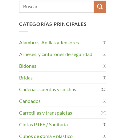
Buscar
por:
CATEGORÍAS PRINCIPALES
Alambres, Anillas y Tensores
(6)
Arneses, y cinturones de seguridad
(2)
Bidones
(1)
Bridas
(1)
Cadenas, cuerdas y cinchas
(13)
Candados
(2)
Carretillas y transpaletas
(10)
Cintas PTFE / Sanitaria
(1)
Cubos de goma y plástico
(1)