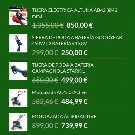
TIJERA ELECTRICA ALTUNA AB42 (Ø42
mm.)
El
El
1.055,00
€
850,00
€
precio
precio
original
actual
SIERRA DE PODA A BATERÍA GOODYEAR
era:
es:
450W+ 2 BATERÍAS 16,8V.
1.055,00 €.
850,00 €.
El
El
299,00
€
250,00
€
precio
precio
original
actual
TIJERA DE PODA A BATERIA
era:
es:
CAMPAGNOLA STARK L
299,00 €.
250,00 €.
El
El
650,00
€
499,00
€
precio
precio
original
actual
Motoazada AC450-Active
era:
es:
El
El
582,46
€
484,99
€
650,00 €.
499,00 €.
precio
precio
original
actual
MOTOAZADA AC800 ACTIVE
era:
es:
El
El
899,00
€
739,99
€
582,46 €.
484,99 €.
precio
precio