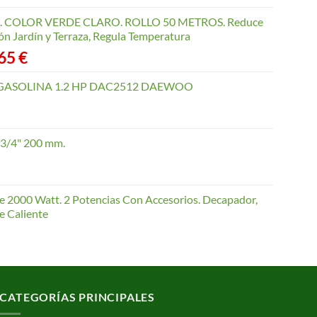
COLOR VERDE CLARO. ROLLO 50 METROS. Reduce
ón Jardín y Terraza, Regula Temperatura
Rango
,65
€
de
precios:
GASOLINA 1.2 HP DAC2512 DAEWOO
desde
40,35 €
hasta
 3/4" 200 mm.
168,65 €
te 2000 Watt. 2 Potencias Con Accesorios. Decapador,
e Caliente
CATEGORÍAS PRINCIPALES