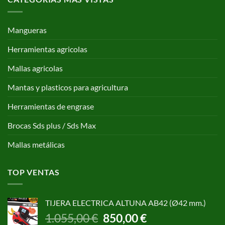
Mangueras
Herramientas agricolas
Mallas agricolas
Mantas y plasticos para agricultura
Herramientas de engrase
Brocas Sds plus / Sds Max
Mallas metálicas
TOP VENTAS
TIJERA ELECTRICA ALTUNA AB42 (Ø42 mm.)
El
El
1.055,00
€
850,00
€