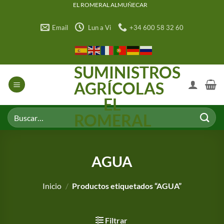
Saltar
EL ROMERAL ALMUÑECAR
al
Email
Lun a Vi
+34 600 58 32 60
contenido
SUMINISTROS
AGRÍCOLAS
EL
Buscar
ROMERAL
por:
AGUA
Inicio
/
Productos etiquetados “AGUA”
Filtrar