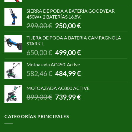
precio
precio
original
actual
SIERRA DE PODA A BATERÍA GOODYEAR
era:
es:
450W+ 2 BATERÍAS 16,8V.
1.055,00 €.
850,00 €.
El
El
299,00
€
250,00
€
precio
precio
original
actual
TIJERA DE PODA A BATERIA CAMPAGNOLA
era:
es:
STARK L
299,00 €.
250,00 €.
El
El
650,00
€
499,00
€
precio
precio
original
actual
Motoazada AC450-Active
era:
es:
El
El
582,46
€
484,99
€
650,00 €.
499,00 €.
precio
precio
original
actual
MOTOAZADA AC800 ACTIVE
era:
es:
El
El
899,00
€
739,99
€
582,46 €.
484,99 €.
precio
precio
original
actual
era:
es:
CATEGORÍAS PRINCIPALES
899,00 €.
739,99 €.