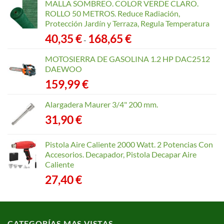
MALLA SOMBREO. COLOR VERDE CLARO.
ROLLO 50 METROS. Reduce Radiación,
Protección Jardín y Terraza, Regula Temperatura
Rango
40,35
€
168,65
€
-
de
precios:
MOTOSIERRA DE GASOLINA 1.2 HP DAC2512
desde
DAEWOO
40,35 €
159,99
€
hasta
168,65 €
Alargadera Maurer 3/4" 200 mm.
31,90
€
Pistola Aire Caliente 2000 Watt. 2 Potencias Con
Accesorios. Decapador, Pistola Decapar Aire
Caliente
27,40
€
CATEGORÍAS MAS VISTAS