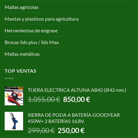
Mallas agricolas
Mantas y plasticos para agricultura
Herramientas de engrase
Brocas Sds plus / Sds Max
Mallas metálicas
TOP VENTAS
TIJERA ELECTRICA ALTUNA AB42 (Ø42 mm.)
El
El
1.055,00
€
850,00
€
precio
precio
original
actual
SIERRA DE PODA A BATERÍA GOODYEAR
era:
es:
450W+ 2 BATERÍAS 16,8V.
1.055,00 €.
850,00 €.
El
El
299,00
€
250,00
€
precio
precio