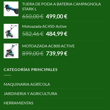
original
actual
TIJERA DE PODA A BATERIA CAMPAGNOLA
era:
es:
STARK L
299,00 €.
250,00 €.
El
El
650,00
€
499,00
€
precio
precio
original
actual
Motoazada AC450-Active
era:
es:
El
El
582,46
€
484,99
€
650,00 €.
499,00 €.
precio
precio
original
actual
MOTOAZADA AC800 ACTIVE
era:
es:
El
El
899,00
€
739,99
€
582,46 €.
484,99 €.
precio
precio
original
actual
era:
es:
CATEGORÍAS PRINCIPALES
899,00 €.
739,99 €.
MAQUINARIA AGRÍCOLA
JARDINERIA Y AGRICULTURA
HERRAMIENTAS