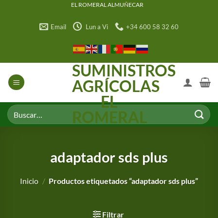
Saltar
EL ROMERAL ALMUÑECAR
al
Email
Lun a Vi
+34 600 58 32 60
contenido
SUMINISTROS
AGRÍCOLAS
EL
Buscar
ROMERAL
por:
adaptador sds plus
Inicio
/
Productos etiquetados “adaptador sds plus”
Filtrar