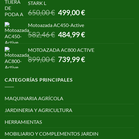
era:
es:
STARK L
299,00 €.
250,00 €.
El
El
650,00
€
499,00
€
precio
precio
original
actual
Motoazada AC450-Active
era:
es:
El
El
582,46
€
484,99
€
650,00 €.
499,00 €.
precio
precio
original
actual
MOTOAZADA AC800 ACTIVE
era:
es:
El
El
899,00
€
739,99
€
582,46 €.
484,99 €.
precio
precio
original
actual
era:
es:
CATEGORÍAS PRINCIPALES
899,00 €.
739,99 €.
MAQUINARIA AGRÍCOLA
JARDINERIA Y AGRICULTURA
HERRAMIENTAS
MOBILIARIO Y COMPLEMENTOS JARDIN