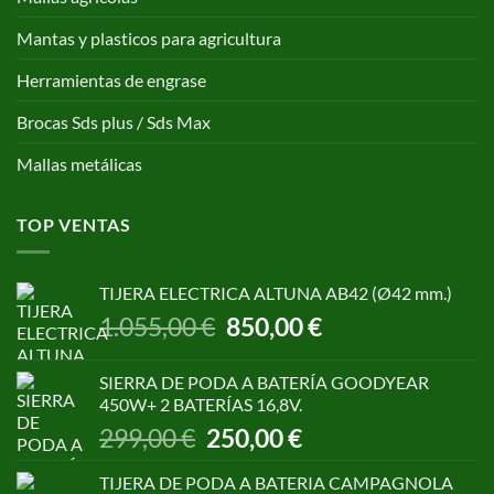
Mantas y plasticos para agricultura
Herramientas de engrase
Brocas Sds plus / Sds Max
Mallas metálicas
TOP VENTAS
TIJERA ELECTRICA ALTUNA AB42 (Ø42 mm.)
El
El
1.055,00
€
850,00
€
precio
precio
original
actual
SIERRA DE PODA A BATERÍA GOODYEAR
era:
es:
450W+ 2 BATERÍAS 16,8V.
1.055,00 €.
850,00 €.
El
El
299,00
€
250,00
€
precio
precio
original
actual
TIJERA DE PODA A BATERIA CAMPAGNOLA