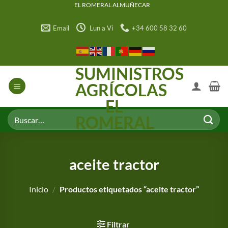
Saltar
EL ROMERAL ALMUÑECAR
al
Email
Lun a Vi
+34 600 58 32 60
contenido
SUMINISTROS
AGRÍCOLAS
EL
Buscar
ROMERAL
por:
aceite tractor
Inicio
/
Productos etiquetados “aceite tractor”
Filtrar