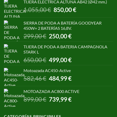
TIJERA ELECTRICA ALTUNA AB42 (Ø42 mm.)
El
El
1.055,00
€
850,00
€
precio
precio
original
actual
SIERRA DE PODA A BATERÍA GOODYEAR
era:
es:
450W+ 2 BATERÍAS 16,8V.
1.055,00 €.
850,00 €.
El
El
299,00
€
250,00
€
precio
precio
original
actual
TIJERA DE PODA A BATERIA CAMPAGNOLA
era:
es:
STARK L
299,00 €.
250,00 €.
El
El
650,00
€
499,00
€
precio
precio
original
actual
Motoazada AC450-Active
era:
es:
El
El
582,46
€
484,99
€
650,00 €.
499,00 €.
precio
precio
original
actual
MOTOAZADA AC800 ACTIVE
era:
es:
El
El
899,00
€
739,99
€
582,46 €.
484,99 €.
precio
precio
original
actual
era:
es:
CATEGORÍAS PRINCIPALES