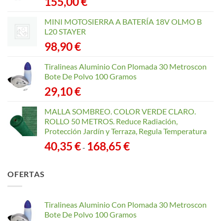
155,00
€
MINI MOTOSIERRA A BATERÍA 18V OLMO B
L20 STAYER
98,90
€
Tiralineas Aluminio Con Plomada 30 Metroscon
Bote De Polvo 100 Gramos
29,10
€
MALLA SOMBREO. COLOR VERDE CLARO.
ROLLO 50 METROS. Reduce Radiación,
Protección Jardín y Terraza, Regula Temperatura
Rango
40,35
€
168,65
€
-
de
precios:
OFERTAS
desde
40,35 €
hasta
Tiralineas Aluminio Con Plomada 30 Metroscon
168,65 €
Bote De Polvo 100 Gramos