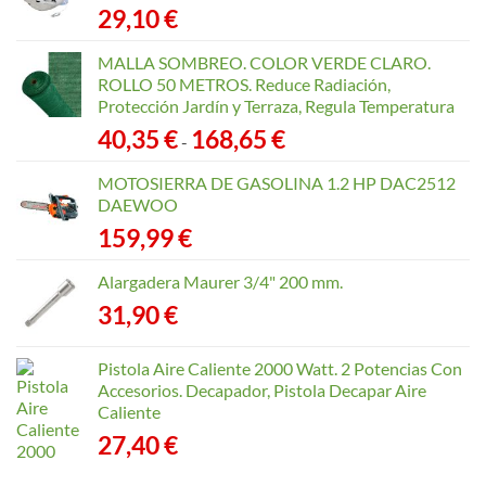
29,10
€
MALLA SOMBREO. COLOR VERDE CLARO.
ROLLO 50 METROS. Reduce Radiación,
Protección Jardín y Terraza, Regula Temperatura
Rango
40,35
€
168,65
€
-
de
precios:
MOTOSIERRA DE GASOLINA 1.2 HP DAC2512
desde
DAEWOO
40,35 €
159,99
€
hasta
168,65 €
Alargadera Maurer 3/4" 200 mm.
31,90
€
Pistola Aire Caliente 2000 Watt. 2 Potencias Con
Accesorios. Decapador, Pistola Decapar Aire
Caliente
27,40
€