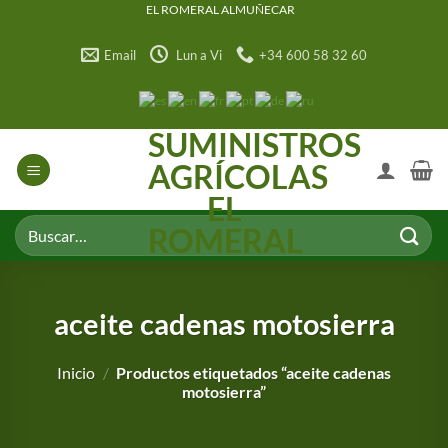
Saltar
EL ROMERAL ALMUÑECAR
al
Email
Lun a Vi
+34 600 58 32 60
contenido
SUMINISTROS
AGRÍCOLAS
EL
Buscar
ROMERAL
por:
aceite cadenas motosierra
Inicio
/
Productos etiquetados “aceite cadenas
motosierra”