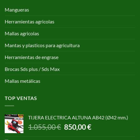
Mangueras
Herramientas agricolas
Mallas agricolas
Mantas y plasticos para agricultura
Herramientas de engrase
Brocas Sds plus / Sds Max
Mallas metálicas
TOP VENTAS
TIJERA ELECTRICA ALTUNA AB42 (Ø42 mm.)
El
El
1.055,00
€
850,00
€
precio
precio
original
actual