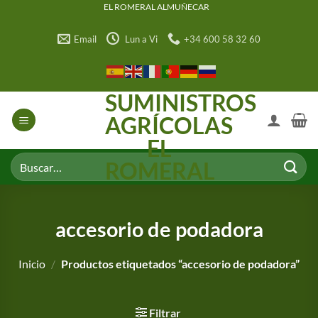
Saltar
EL ROMERAL ALMUÑECAR
al
Email
Lun a Vi
+34 600 58 32 60
contenido
SUMINISTROS
AGRÍCOLAS
EL
Buscar
ROMERAL
por:
accesorio de podadora
Inicio
/
Productos etiquetados “accesorio de podadora”
Filtrar