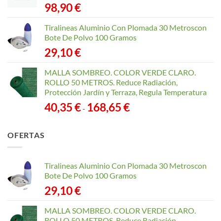
98,90
€
Tiralineas Aluminio Con Plomada 30 Metroscon
Bote De Polvo 100 Gramos
29,10
€
MALLA SOMBREO. COLOR VERDE CLARO.
ROLLO 50 METROS. Reduce Radiación,
Protección Jardín y Terraza, Regula Temperatura
Rango
40,35
€
168,65
€
-
de
precios:
OFERTAS
desde
40,35 €
hasta
Tiralineas Aluminio Con Plomada 30 Metroscon
168,65 €
Bote De Polvo 100 Gramos
29,10
€
MALLA SOMBREO. COLOR VERDE CLARO.
ROLLO 50 METROS. Reduce Radiación,