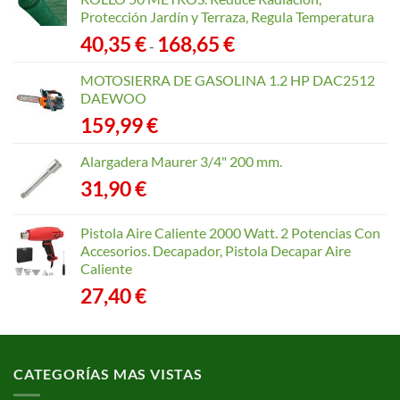
Protección Jardín y Terraza, Regula Temperatura
Rango
40,35
€
168,65
€
-
de
precios:
MOTOSIERRA DE GASOLINA 1.2 HP DAC2512
desde
DAEWOO
40,35 €
159,99
€
hasta
168,65 €
Alargadera Maurer 3/4" 200 mm.
31,90
€
Pistola Aire Caliente 2000 Watt. 2 Potencias Con
Accesorios. Decapador, Pistola Decapar Aire
Caliente
27,40
€
CATEGORÍAS MAS VISTAS