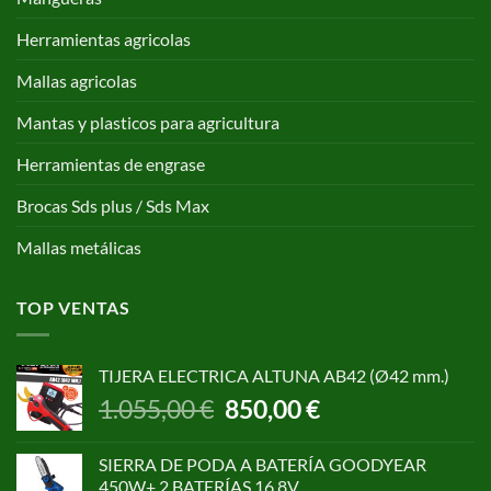
Herramientas agricolas
Mallas agricolas
Mantas y plasticos para agricultura
Herramientas de engrase
Brocas Sds plus / Sds Max
Mallas metálicas
TOP VENTAS
TIJERA ELECTRICA ALTUNA AB42 (Ø42 mm.)
El
El
1.055,00
€
850,00
€
precio
precio
original
actual
SIERRA DE PODA A BATERÍA GOODYEAR
era:
es:
450W+ 2 BATERÍAS 16,8V.