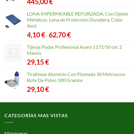
445,00
€
LONA IMPERMEABLE REFORZADA. Con Ojetes
Metálicos, Lona de Protección Duradera, Color
Azul.
Rango
4,10
€
62,70
€
-
de
precios:
Tijeras Podar Profesional Acero 1172/50 cm. 2
desde
Manos
4,10 €
29,15
€
hasta
62,70 €
Tiralineas Aluminio Con Plomada 30 Metroscon
Bote De Polvo 100 Gramos
29,10
€
CATEGORÍAS MAS VISTAS
Mangueras