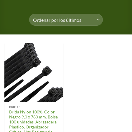
BRIDAS
Brida Nylon 100%. Color
Negro 9,0 x 780 mm. Bolsa
100 unidades. Abrazadera
Plastico, Organizador
Cables, Alta Resistencia