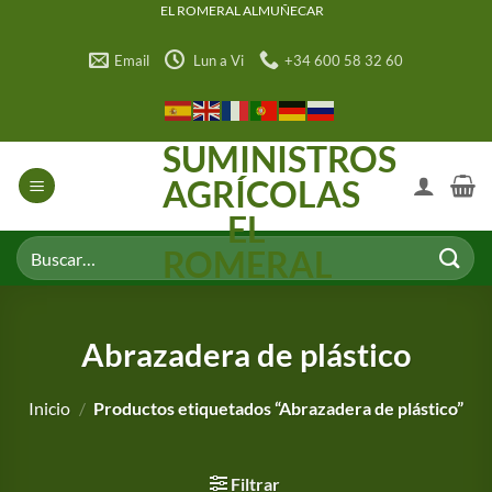
Saltar
EL ROMERAL ALMUÑECAR
al
Email
Lun a Vi
+34 600 58 32 60
contenido
SUMINISTROS
AGRÍCOLAS
EL
Buscar
ROMERAL
por:
Abrazadera de plástico
Inicio
/
Productos etiquetados “Abrazadera de plástico”
Filtrar