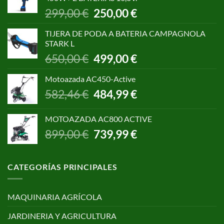
1.055,00 €.
850,00 €.
El
El
299,00
€
250,00
€
precio
precio
original
actual
TIJERA DE PODA A BATERIA CAMPAGNOLA
era:
es:
STARK L
299,00 €.
250,00 €.
El
El
650,00
€
499,00
€
precio
precio
original
actual
Motoazada AC450-Active
era:
es:
El
El
582,46
€
484,99
€
650,00 €.
499,00 €.
precio
precio
original
actual
MOTOAZADA AC800 ACTIVE
era:
es:
El
El
899,00
€
739,99
€
582,46 €.
484,99 €.
precio
precio
original
actual
era:
es:
CATEGORÍAS PRINCIPALES
899,00 €.
739,99 €.
MAQUINARIA AGRÍCOLA
JARDINERIA Y AGRICULTURA