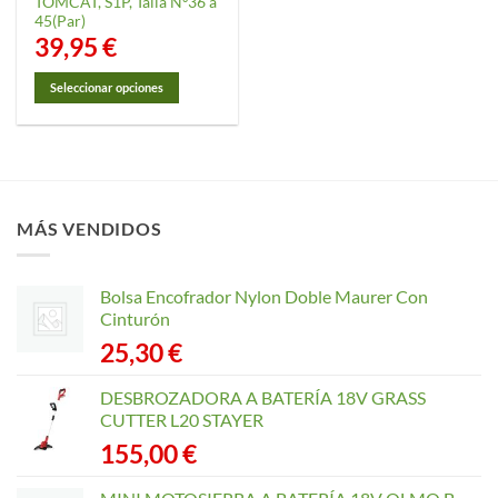
TOMCAT, S1P, Talla Nº36 a
45(Par)
39,95
€
Seleccionar opciones
Este
producto
tiene
múltiples
variantes.
MÁS VENDIDOS
Las
opciones
se
Bolsa Encofrador Nylon Doble Maurer Con
pueden
Cinturón
elegir
25,30
€
en
la
página
DESBROZADORA A BATERÍA 18V GRASS
de
CUTTER L20 STAYER
producto
155,00
€