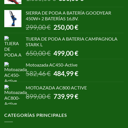
precio
precio
original
actual
SIERRA DE PODA A BATERÍA GOODYEAR
era:
es:
450W+ 2 BATERÍAS 16,8V.
1.055,00 €.
850,00 €.
El
El
299,00
€
250,00
€
precio
precio
original
actual
TIJERA DE PODA A BATERIA CAMPAGNOLA
era:
es:
STARK L
299,00 €.
250,00 €.
El
El
650,00
€
499,00
€
precio
precio
original
actual
Motoazada AC450-Active
era:
es:
El
El
582,46
€
484,99
€
650,00 €.
499,00 €.
precio
precio
original
actual
MOTOAZADA AC800 ACTIVE
era:
es:
El
El
899,00
€
739,99
€
582,46 €.
484,99 €.
precio
precio
original
actual
era:
es:
CATEGORÍAS PRINCIPALES
899,00 €.
739,99 €.