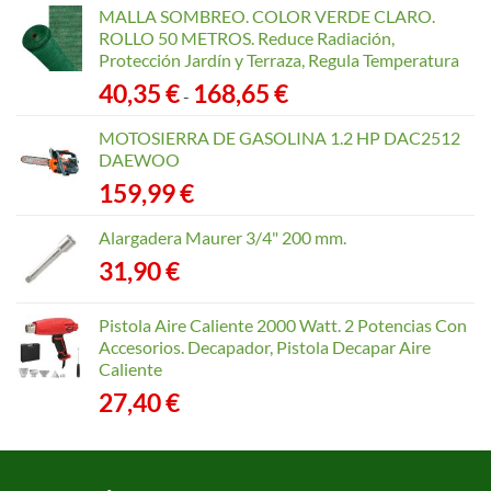
MALLA SOMBREO. COLOR VERDE CLARO.
ROLLO 50 METROS. Reduce Radiación,
Protección Jardín y Terraza, Regula Temperatura
Rango
40,35
€
168,65
€
-
de
precios:
MOTOSIERRA DE GASOLINA 1.2 HP DAC2512
desde
DAEWOO
40,35 €
159,99
€
hasta
168,65 €
Alargadera Maurer 3/4" 200 mm.
31,90
€
Pistola Aire Caliente 2000 Watt. 2 Potencias Con
Accesorios. Decapador, Pistola Decapar Aire
Caliente
27,40
€