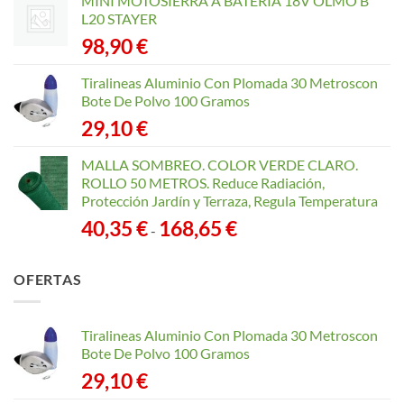
MINI MOTOSIERRA A BATERÍA 18V OLMO B
L20 STAYER
98,90
€
Tiralineas Aluminio Con Plomada 30 Metroscon
Bote De Polvo 100 Gramos
29,10
€
MALLA SOMBREO. COLOR VERDE CLARO.
ROLLO 50 METROS. Reduce Radiación,
Protección Jardín y Terraza, Regula Temperatura
Rango
40,35
€
168,65
€
-
de
precios:
OFERTAS
desde
40,35 €
hasta
Tiralineas Aluminio Con Plomada 30 Metroscon
168,65 €
Bote De Polvo 100 Gramos
29,10
€