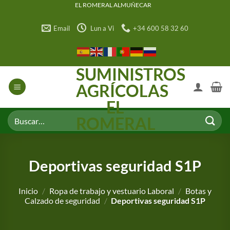
Saltar
EL ROMERAL ALMUÑECAR
al
Email
Lun a Vi
+34 600 58 32 60
contenido
SUMINISTROS
AGRÍCOLAS
EL
Buscar
ROMERAL
por:
Deportivas seguridad S1P
Inicio
/
Ropa de trabajo y vestuario Laboral
/
Botas y
Calzado de seguridad
/
Deportivas seguridad S1P