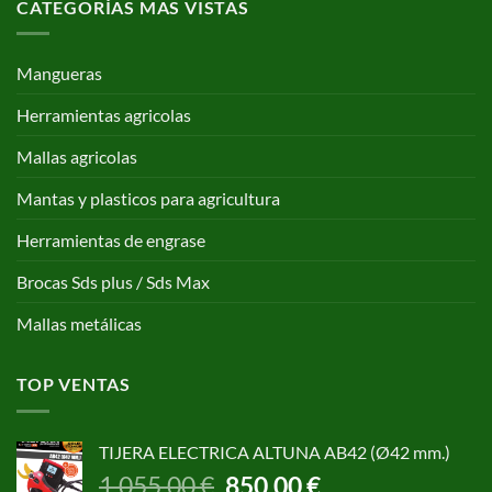
CATEGORÍAS MAS VISTAS
Mangueras
Herramientas agricolas
Mallas agricolas
Mantas y plasticos para agricultura
Herramientas de engrase
Brocas Sds plus / Sds Max
Mallas metálicas
TOP VENTAS
TIJERA ELECTRICA ALTUNA AB42 (Ø42 mm.)
El
El
1.055,00
€
850,00
€