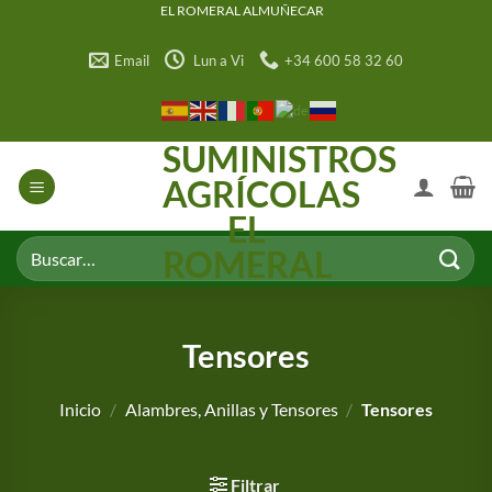
Saltar
EL ROMERAL ALMUÑECAR
al
Email
Lun a Vi
+34 600 58 32 60
contenido
SUMINISTROS
AGRÍCOLAS
EL
Buscar
ROMERAL
por:
Tensores
Inicio
/
Alambres, Anillas y Tensores
/
Tensores
Filtrar