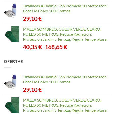
Tiralineas Aluminio Con Plomada 30 Metroscon
Bote De Polvo 100 Gramos
29,10
€
MALLA SOMBREO. COLOR VERDE CLARO.
ROLLO 50 METROS. Reduce Radiación,
Protección Jardín y Terraza, Regula Temperatura
Rango
40,35
€
168,65
€
-
de
precios:
OFERTAS
desde
40,35 €
hasta
Tiralineas Aluminio Con Plomada 30 Metroscon
168,65 €
Bote De Polvo 100 Gramos
29,10
€
MALLA SOMBREO. COLOR VERDE CLARO.
ROLLO 50 METROS. Reduce Radiación,
Protección Jardín y Terraza, Regula Temperatura