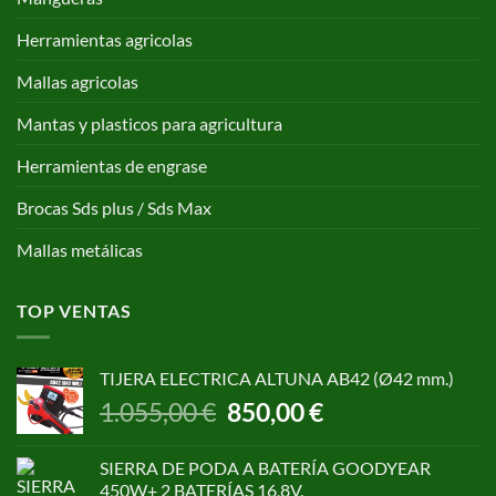
Herramientas agricolas
Mallas agricolas
Mantas y plasticos para agricultura
Herramientas de engrase
Brocas Sds plus / Sds Max
Mallas metálicas
TOP VENTAS
TIJERA ELECTRICA ALTUNA AB42 (Ø42 mm.)
El
El
1.055,00
€
850,00
€
precio
precio
original
actual
SIERRA DE PODA A BATERÍA GOODYEAR
era:
es:
450W+ 2 BATERÍAS 16,8V.