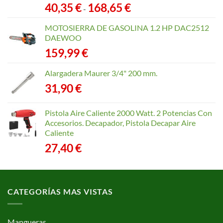
Rango
40,35
€
168,65
€
-
de
precios:
MOTOSIERRA DE GASOLINA 1.2 HP DAC2512
desde
DAEWOO
40,35 €
159,99
€
hasta
168,65 €
Alargadera Maurer 3/4" 200 mm.
31,90
€
Pistola Aire Caliente 2000 Watt. 2 Potencias Con
Accesorios. Decapador, Pistola Decapar Aire
Caliente
27,40
€
CATEGORÍAS MAS VISTAS
Mangueras