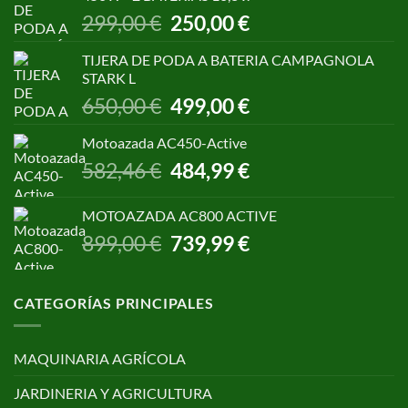
1.055,00 €.
850,00 €.
El
El
299,00
€
250,00
€
precio
precio
original
actual
TIJERA DE PODA A BATERIA CAMPAGNOLA
era:
es:
STARK L
299,00 €.
250,00 €.
El
El
650,00
€
499,00
€
precio
precio
original
actual
Motoazada AC450-Active
era:
es:
El
El
582,46
€
484,99
€
650,00 €.
499,00 €.
precio
precio
original
actual
MOTOAZADA AC800 ACTIVE
era:
es:
El
El
899,00
€
739,99
€
582,46 €.
484,99 €.
precio
precio
original
actual
era:
es:
CATEGORÍAS PRINCIPALES
899,00 €.
739,99 €.
MAQUINARIA AGRÍCOLA
JARDINERIA Y AGRICULTURA