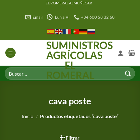
Saltar
EL ROMERAL ALMUÑECAR
al
Email
Lun a Vi
+34 600 58 32 60
contenido
SUMINISTROS
AGRÍCOLAS
EL
Buscar
ROMERAL
por:
cava poste
Inicio
/
Productos etiquetados “cava poste”
Filtrar