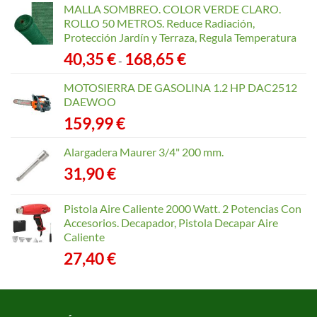
MALLA SOMBREO. COLOR VERDE CLARO.
ROLLO 50 METROS. Reduce Radiación,
Protección Jardín y Terraza, Regula Temperatura
Rango
40,35
€
168,65
€
-
de
precios:
MOTOSIERRA DE GASOLINA 1.2 HP DAC2512
desde
DAEWOO
40,35 €
159,99
€
hasta
168,65 €
Alargadera Maurer 3/4" 200 mm.
31,90
€
Pistola Aire Caliente 2000 Watt. 2 Potencias Con
Accesorios. Decapador, Pistola Decapar Aire
Caliente
27,40
€