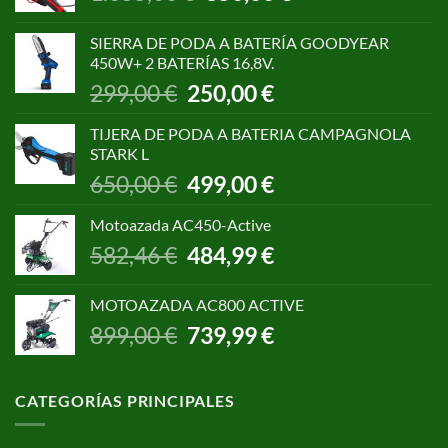
precio
precio
original
actual
SIERRA DE PODA A BATERÍA GOODYEAR
era:
es:
450W+ 2 BATERÍAS 16,8V.
1.055,00 €.
850,00 €.
El
El
299,00
€
250,00
€
precio
precio
original
actual
TIJERA DE PODA A BATERIA CAMPAGNOLA
era:
es:
STARK L
299,00 €.
250,00 €.
El
El
650,00
€
499,00
€
precio
precio
original
actual
Motoazada AC450-Active
era:
es:
El
El
582,46
€
484,99
€
650,00 €.
499,00 €.
precio
precio
original
actual
MOTOAZADA AC800 ACTIVE
era:
es:
El
El
899,00
€
739,99
€
582,46 €.
484,99 €.
precio
precio
original
actual
era:
es:
CATEGORÍAS PRINCIPALES
899,00 €.
739,99 €.