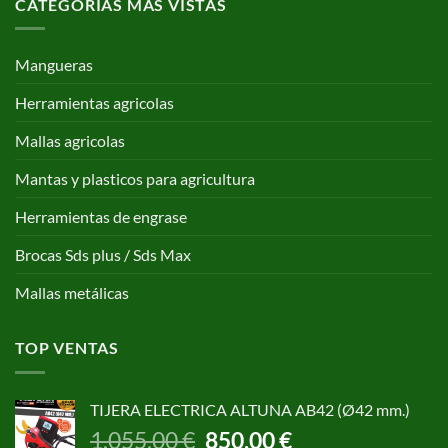
CATEGORÍAS MAS VISTAS
Mangueras
Herramientas agricolas
Mallas agricolas
Mantas y plasticos para agricultura
Herramientas de engrase
Brocas Sds plus / Sds Max
Mallas metálicas
TOP VENTAS
TIJERA ELECTRICA ALTUNA AB42 (Ø42 mm.)
El
El
1.055,00
€
850,00
€