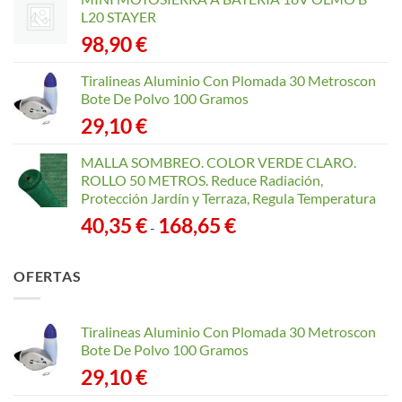
L20 STAYER
98,90
€
Tiralineas Aluminio Con Plomada 30 Metroscon
Bote De Polvo 100 Gramos
29,10
€
MALLA SOMBREO. COLOR VERDE CLARO.
ROLLO 50 METROS. Reduce Radiación,
Protección Jardín y Terraza, Regula Temperatura
Rango
40,35
€
168,65
€
-
de
precios:
OFERTAS
desde
40,35 €
hasta
Tiralineas Aluminio Con Plomada 30 Metroscon
168,65 €
Bote De Polvo 100 Gramos
29,10
€