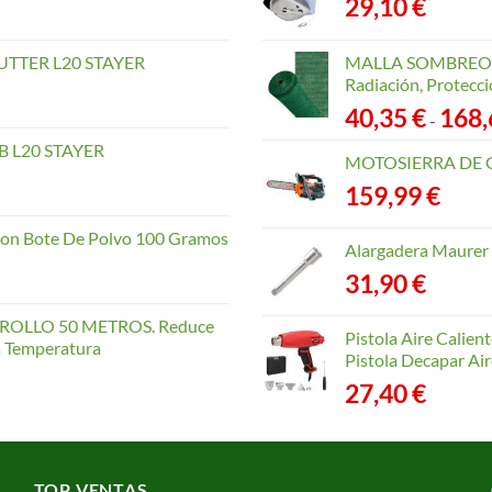
29,10
€
TTER L20 STAYER
MALLA SOMBREO. 
Radiación, Protecci
40,35
€
168
-
 L20 STAYER
MOTOSIERRA DE 
159,99
€
con Bote De Polvo 100 Gramos
Alargadera Maurer
31,90
€
OLLO 50 METROS. Reduce
Pistola Aire Calien
la Temperatura
Pistola Decapar Air
27,40
€
TOP VENTAS