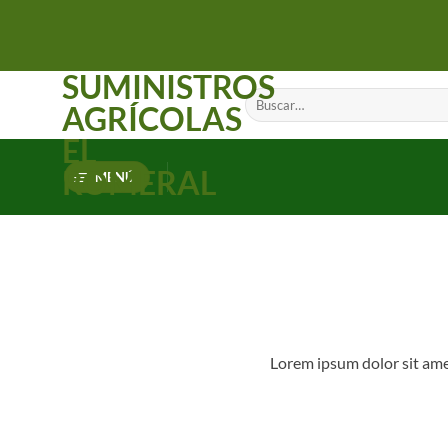
Saltar
al
contenido
SUMINISTROS
Buscar
AGRÍCOLAS
por:
EL
ROMERAL
MENÚ
Lorem ipsum dolor sit amet