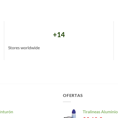
+14
Stores worldwide
OFERTAS
inturón
Tiralineas Alumin