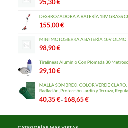
25,30
€
DESBROZADORA A BATERÍA 18V GRASS CU
155,00
€
MINI MOTOSIERRA A BATERÍA 18V OLMO B
98,90
€
Tiralineas Aluminio Con Plomada 30 Metros
29,10
€
MALLA SOMBREO. COLOR VERDE CLARO. R
Radiación, Protección Jardín y Terraza, Regu
Rango
40,35
€
168,65
€
-
de
precios:
desde
40,35 €
CATEGORÍAS MAS VISTAS
hasta