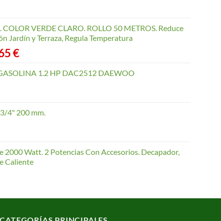
COLOR VERDE CLARO. ROLLO 50 METROS. Reduce
ón Jardín y Terraza, Regula Temperatura
Rango
,65
€
de
precios:
GASOLINA 1.2 HP DAC2512 DAEWOO
desde
40,35 €
hasta
 3/4" 200 mm.
168,65 €
te 2000 Watt. 2 Potencias Con Accesorios. Decapador,
e Caliente
CATEGORÍAS PRINCIPALES