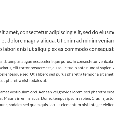
it amet, consectetur adipiscing elit, sed do eiu
e et dolore magna aliqua. Ut enim ad minim veniam
o laboris nisi ut aliquip ex ea commodo consequat
fend, tempus augue nec, scelerisque purus. In consectetur vehicula
aximus, elit tortor posuere est, eu sollicitudin ante nunc at sapien
ellentesque sed. Ut a libero sed purus pharetra tempor a sit amet le
ut pharetra nisi sodales at.
it amet vestibulum orci. Aenean vel gravida lorem, sed pharetra ero
 Mauris in enim lacus. Donec tempus ipsum sapien. Cras in justo p
 nunc, sodales sed quam quis, iaculis elementum nisl. Integer eleife