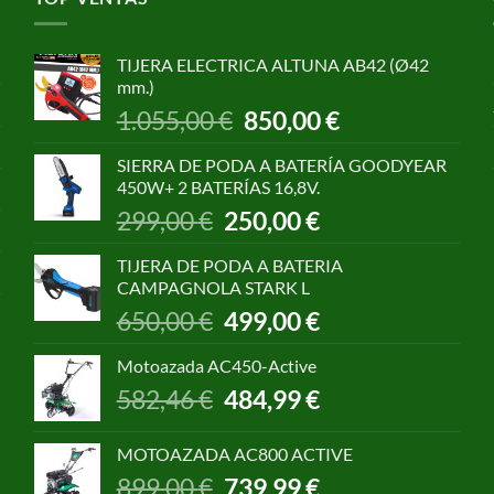
TIJERA ELECTRICA ALTUNA AB42 (Ø42
mm.)
El
El
1.055,00
€
850,00
€
precio
precio
original
actual
SIERRA DE PODA A BATERÍA GOODYEAR
era:
es:
450W+ 2 BATERÍAS 16,8V.
1.055,00 €.
850,00 €.
El
El
299,00
€
250,00
€
precio
precio
original
actual
TIJERA DE PODA A BATERIA
era:
es:
CAMPAGNOLA STARK L
299,00 €.
250,00 €.
El
El
650,00
€
499,00
€
precio
precio
original
actual
Motoazada AC450-Active
era:
es:
El
El
582,46
€
484,99
€
650,00 €.
499,00 €.
precio
precio
original
actual
MOTOAZADA AC800 ACTIVE
era:
es:
El
El
899,00
€
739,99
€
582,46 €.
484,99 €.