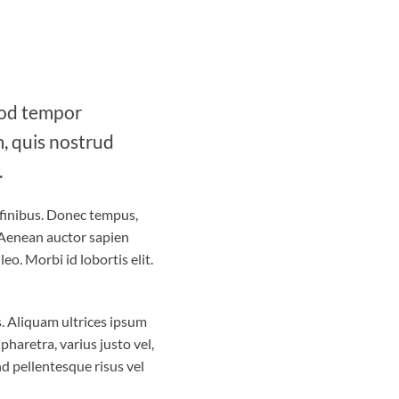
smod tempor
, quis nostrud
.
 finibus. Donec tempus,
. Aenean auctor sapien
o. Morbi id lobortis elit.
s. Aliquam ultrices ipsum
haretra, varius justo vel,
nd pellentesque risus vel