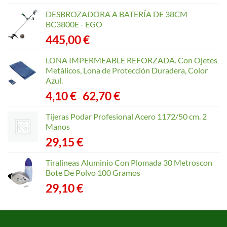
DESBROZADORA A BATERÍA DE 38CM
BC3800E - EGO
445,00
€
LONA IMPERMEABLE REFORZADA. Con Ojetes
Metálicos, Lona de Protección Duradera, Color
Azul.
Rango
4,10
€
62,70
€
-
de
precios:
Tijeras Podar Profesional Acero 1172/50 cm. 2
desde
Manos
4,10 €
29,15
€
hasta
62,70 €
Tiralineas Aluminio Con Plomada 30 Metroscon
Bote De Polvo 100 Gramos
29,10
€