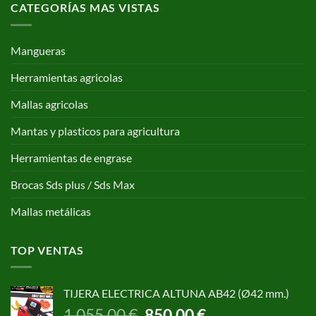
CATEGORÍAS MAS VISTAS
Mangueras
Herramientas agricolas
Mallas agricolas
Mantas y plasticos para agricultura
Herramientas de engrase
Brocas Sds plus / Sds Max
Mallas metálicas
TOP VENTAS
TIJERA ELECTRICA ALTUNA AB42 (Ø42 mm.)
El
El
1.055,00
€
850,00
€