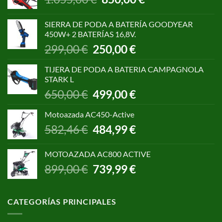
precio
precio
original
actual
SIERRA DE PODA A BATERÍA GOODYEAR
era:
es:
450W+ 2 BATERÍAS 16,8V.
1.055,00 €.
850,00 €.
El
El
299,00
€
250,00
€
precio
precio
original
actual
TIJERA DE PODA A BATERIA CAMPAGNOLA
era:
es:
STARK L
299,00 €.
250,00 €.
El
El
650,00
€
499,00
€
precio
precio
original
actual
Motoazada AC450-Active
era:
es:
El
El
582,46
€
484,99
€
650,00 €.
499,00 €.
precio
precio
original
actual
MOTOAZADA AC800 ACTIVE
era:
es:
El
El
899,00
€
739,99
€
582,46 €.
484,99 €.
precio
precio
original
actual
era:
es:
CATEGORÍAS PRINCIPALES
899,00 €.
739,99 €.