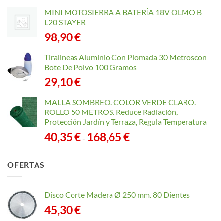
MINI MOTOSIERRA A BATERÍA 18V OLMO B
L20 STAYER
98,90
€
Tiralineas Aluminio Con Plomada 30 Metroscon
Bote De Polvo 100 Gramos
29,10
€
MALLA SOMBREO. COLOR VERDE CLARO.
ROLLO 50 METROS. Reduce Radiación,
Protección Jardín y Terraza, Regula Temperatura
Rango
40,35
€
168,65
€
-
de
precios:
OFERTAS
desde
40,35 €
hasta
Disco Corte Madera Ø 250 mm. 80 Dientes
168,65 €
45,30
€