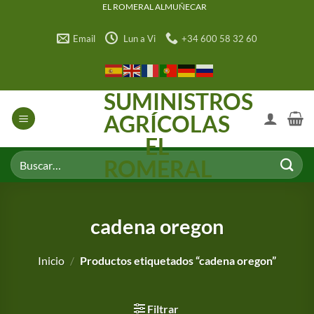
Saltar
EL ROMERAL ALMUÑECAR
al
Email
Lun a Vi
+34 600 58 32 60
contenido
SUMINISTROS
AGRÍCOLAS
EL
Buscar
ROMERAL
por:
cadena oregon
Inicio
/
Productos etiquetados “cadena oregon”
Filtrar